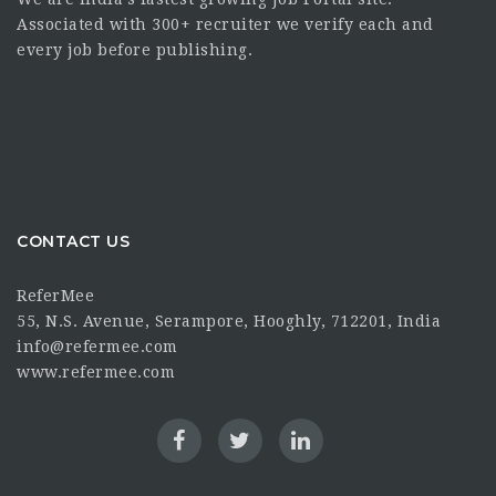
Associated with 300+ recruiter we verify each and
every job before publishing.
CONTACT US
ReferMee
55, N.S. Avenue, Serampore, Hooghly, 712201, India
info@refermee.com
www.refermee.com