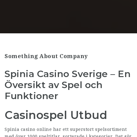
Something About Company
Spinia Casino Sverige – En
Översikt av Spel och
Funktioner
Casinospel Utbud
Spinia casino online har ett superstort spelsortiment
med över 1000 speltitlar, sorterade i kategorier. Det gör