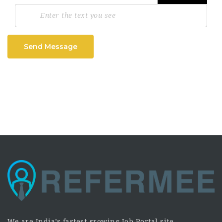
Send Message
We are India’s fastest growing Job Portal site.