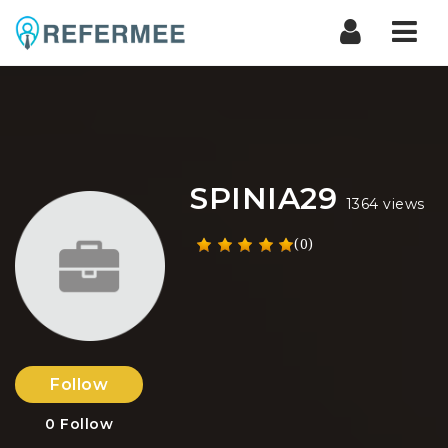
Nav
SPINIA29
1364 views
(0)
Follow
0
Follow