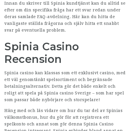
Innan du skriver till Spinia kundtjänst kan du alltid se
efter om din specifika fråga har ett svar redan under
deras samlade FAQ-avdelning. Här kan du hitta de
vanligaste ställda frågorna och själv hitta ett snabbt
svar på eventuella problem.
Spinia Casino
Recension
Spinia casino kan klassas som ett exklusivt casino, med
ett väl genomtänkt spelsortiment och begränsade
betalningsalternativ. Detta gör det både enkelt och
roligt att spela på Spinia casino Sverige – som har spel
som passar både nybörjare och storspelare!
Häng med och läs vidare om hur du tar del av Spinias
välkomstbonus, hur du gör för att registrera ett
spelkonto och annat som gör denna Spinia Casino
Recension intressant. Spinia erbjuder bland annat en