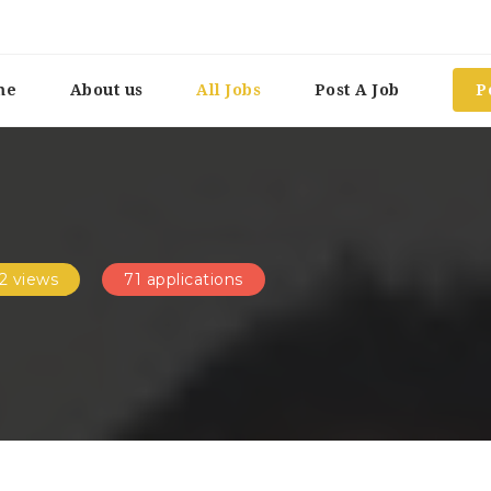
me
About us
All Jobs
Post A Job
P
2 views
71 applications