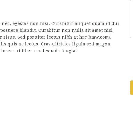
 nec, egestas non nisi. Curabitur aliquet quam id dui
posuere blandit. Curabitur non nulla sit amet nisl
or risus. Sed porttitor lectus nibh at hr@bmw.com/.
is quis ac lectus. Cras ultricies ligula sed magna
s lorem ut libero malesuada feugiat.