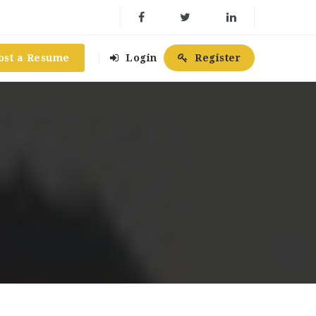
ost a Resume
Login
Register