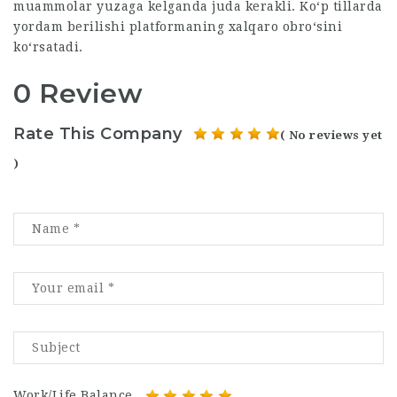
muammolar yuzaga kelganda juda kerakli. Ko‘p tillarda
yordam berilishi platformaning xalqaro obro‘sini
ko‘rsatadi.
0 Review
Rate This Company
( No reviews yet
)
Work/Life Balance