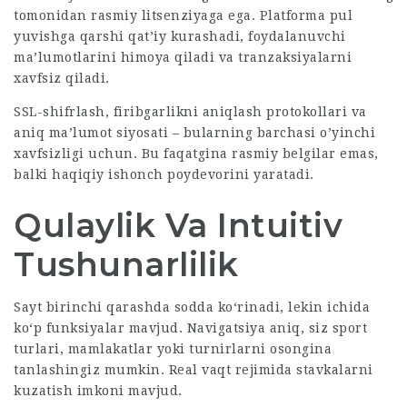
tomonidan rasmiy litsenziyaga ega. Platforma pul
yuvishga qarshi qat’iy kurashadi, foydalanuvchi
ma’lumotlarini himoya qiladi va tranzaksiyalarni
xavfsiz qiladi.
SSL-shifrlash, firibgarlikni aniqlash protokollari va
aniq ma’lumot siyosati – bularning barchasi o’yinchi
xavfsizligi uchun. Bu faqatgina rasmiy belgilar emas,
balki haqiqiy ishonch poydevorini yaratadi.
Qulaylik Va Intuitiv
Tushunarlilik
Sayt birinchi qarashda sodda ko‘rinadi, lekin ichida
ko‘p funksiyalar mavjud. Navigatsiya aniq, siz sport
turlari, mamlakatlar yoki turnirlarni
osongina
tanlashingiz mumkin. Real vaqt rejimida stavkalarni
kuzatish imkoni mavjud.