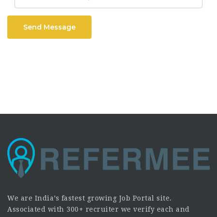
Send Message
We are India’s fastest growing Job Portal site.
Associated with 300+ recruiter we verify each and