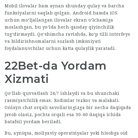
Mobil ilovalar ham aynan shunday qulay va barcha
funksiyalarni saqlab qolgan. Android hamda iOS
uchun mo‘ljallangan ilovalar ekran o‘lchamiga
moslashgan, bu yo‘lda hech qanday qiyinchilik
tug‘dirmaydi. Qo‘shimcha ravishda, ko‘p tilli interfeys
va bildirishnomalarni sozlash imkoniyati
foydalanuvchilar uchun katta qulaylik yaratadi.
22Bet-da Yordam
Xizmati
Qo‘llab-quvvatlash 24/7 ishlaydi va bu shunchaki
rasmiyatchilik emas. Xodimlar tezkor va malakali.
Onlayn chat orqali savollaringizga bir necha daqiqada
javob olasiz, pochta orqali esa 30-60 daqiqa ichida
batafsil yordam beriladi.
Bu, ayniqsa, moliyaviy operatsiyalar yoki hisobga oid