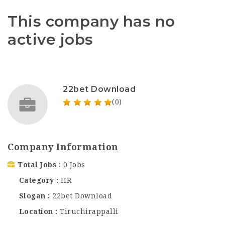
This company has no
active jobs
22bet Download
(0)
Company Information
Total Jobs
0 Jobs
Category
HR
Slogan
22bet Download
Location
Tiruchirappalli