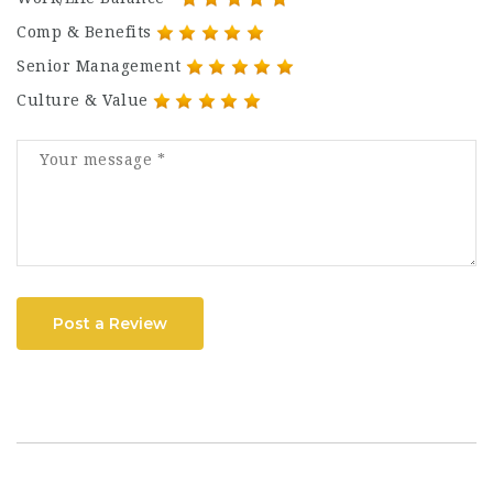
Comp & Benefits
Senior Management
Culture & Value
Post a Review