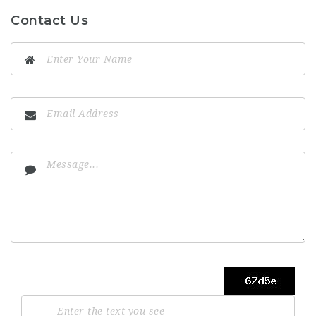
Contact Us