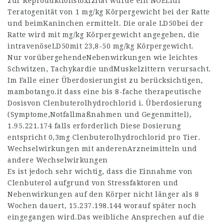
zur Reproduktionstoxizität wurde ein NOELfür
Teratogenität von 1 mg/kg Körpergewicht bei der Ratte
und beimKaninchen ermittelt. Die orale LD50bei der
Ratte wird mit mg/kg Körpergewicht angegeben, die
intravenöseLD50mit 23,8-50 mg/kg Körpergewicht.
Nur vorübergehendeNebenwirkungen wie leichtes
Schwitzen, Tachykardie undMuskelzittern verursacht.
Im Falle einer Überdosierungist zu berücksichtigen,
mambotango.it
dass eine bis 8-fache therapeutische
Dosisvon Clenbuterolhydrochlorid i. Überdosierung
(Symptome,Notfallmaßnahmen und Gegenmittel),
1.95.221.174
falls erforderlich Diese Dosierung
entspricht 0,3mg Clenbuterolhydrochlorid pro Tier.
Wechselwirkungen mit anderenArzneimitteln und
andere Wechselwirkungen
Es ist jedoch sehr wichtig, dass die Einnahme von
Clenbuterol aufgrund von Stressfaktoren und
Nebenwirkungen auf den Körper nicht länger als 8
Wochen dauert,
15.237.198.144
worauf später noch
eingegangen wird.Das weibliche Ansprechen auf die