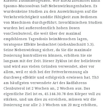
Klassen zusammengefasst. Wie alleArzneimittel kann
Spasmo-Mucosolvan Saft Nebenwirkungenhaben. Es
wurdenkeine Studien zu den Auswirkungen auf die
Verkehrstüchtigkeit unddie Fähigkeit zum Bedienen
von Maschinen durchgeführt. Invorklinischen Studien
wurden bei außerordentlich hohen Dosen
vonClenbuterol, die weit über der maximal
empfohlenen Tagesdosis beimMenschen lagen,
teratogene Effekte beobachtet (sieheAbschnitt 5.3).
Seine Nebenwirkung sicher, da Sie die maximale
Dosierung kontrollieren können, erhöhen Sie sie
langsam mit der Zeit. Dieser Zyklus ist der beliebteste
und wird aus vielen Gründen verwendet, aber vor
allem, weil er sich bei der Fettverbrennung als
durchweg effektiv und erfolgreich erwiesen hat. Th3
am häufigsten verwendete Art des Radfahrens
Clenbuterol ist 2 Wochen an, 2 Wochen aus. Das
eigentliche Ziel ist es,
45.144.30.78
den Körper voll zu
stärken, und um dies zu erreichen, müssen wir die
Dosierung nur alle 2-3 Wochen um 20 mcg erhöhen,