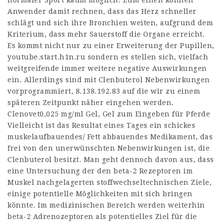
normaler Sport kaum möglich. Zum einen können
Anwender damit rechnen, dass das Herz schneller
schlägt und sich ihre Bronchien weiten, aufgrund dem
Kriterium, dass mehr Sauerstoff die Organe erreicht.
Es kommt nicht nur zu einer Erweiterung der Pupillen,
youtube.start.h1n.ru
sondern es stellen sich, vielfach
weitgreifende immer weitere negative Auswirkungen
ein. Allerdings sind mit Clenbuterol Nebenwirkungen
vorprogrammiert,
8.138.192.83
auf die wir zu einem
späteren Zeitpunkt näher eingehen werden.
Clenovet0,025 mg/ml Gel, Gel zum Eingeben für Pferde
Vielleicht ist das Resultat eines Tages ein schickes
muskelaufbauendes/ Fett abbauendes Medikament, das
frei von den unerwünschten Nebenwirkungen ist, die
Clenbuterol besitzt. Man geht dennoch davon aus, dass
eine Untersuchung der den beta-2 Rezeptoren im
Muskel nachgelagerten stoffwechseltechnischen Ziele,
einige potentielle Möglichkeiten mit sich bringen
könnte. Im medizinischen Bereich werden weiterhin
beta-2 Adrenozeptoren als potentielles Ziel für die