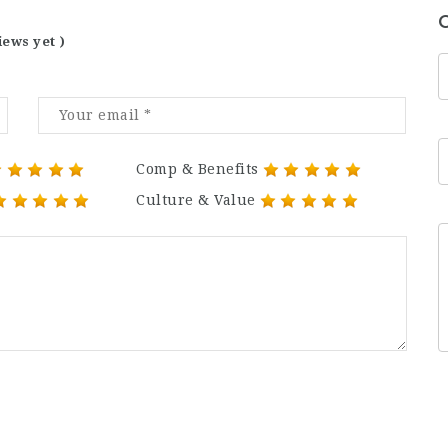
iews yet )
Comp & Benefits
Culture & Value