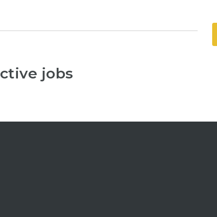
ctive jobs