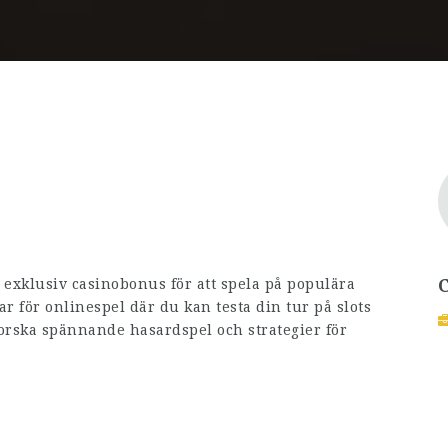
exklusiv casinobonus för att spela på populära
ar för onlinespel där du kan testa din tur på slots
tforska spännande hasardspel och strategier för