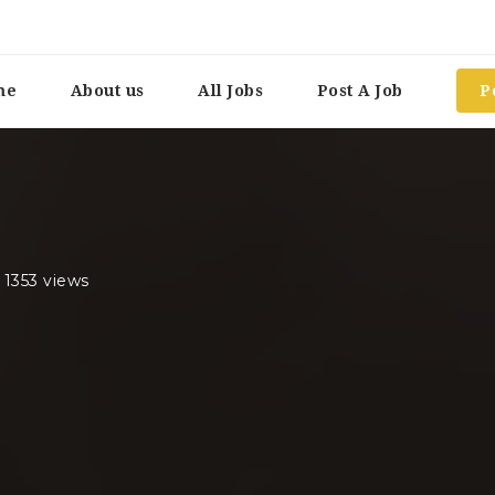
me
About us
All Jobs
Post A Job
P
1353 views