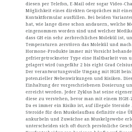
diesen per Telefon, E-Mail oder sogar Video-Ch
Möglichkeit eines direkten Gespräches mit eine
Kontaktformular ausfüllen. Bei beiden Variante
hat, wie lange diese schon andauern, welche
eingenommen worden sind und welcher Medikam
dass GH ein sehr zerbrechliches Molekül ist, u
Temperaturen zerstören das Molekül und mac
Hormone-Produkte immer mit Vorsicht behandelt
gefriergetrockneter Type eine Haltbarkeit von
gelagert wird (ungefähr 2 bis eight Grad Celsius
Der verantwortungsvolle Umgang mit HGH bein
potenzieller Nebenwirkungen und Risiken. Die
Einhaltung der vorgeschriebenen Dosierung un
erreicht werden. Jeder Zyklus hat seine eigenen
diese zu verstehen, bevor man mit einem HGH-
Da es immer ein Risiko ist, auf illegale Steroi
Steroide für den Muskelaufbau definitiv eine Ü
ankurbeln und Zuwächse an Muskelgewebe erl
unterscheiden sich oft durch persönliche Gesch