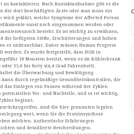
at zu kontaktieren. Nach Kontaktaufnahme gibt es die
m der dort beschäftigten Ärzte oder man muss ein
n wird geklärt, welche Symptome der Affected Person
 Medikamente sonst noch eingenommen werden oder
entenwunsch besteht. Es ist wichtig zu erwähnen,
nd die heftigsten Stöße, Erschütterungen und hohen
hen es unbrauchbar. Daher müssen Human Progress
 werden. Es wurde festgestellt, dass HGH in
 ungefähr 18 Monaten besitzt, wenn es im Kühlschrank
 oder 35,6 bis forty six,4 Grad Fahrenheit).
haltet die Überwachung und Bewältigung
s kann durch regelmäßige Gesundheitskontrollen, die
d das Einlegen von Pausen während der Zyklen
 potenziellen Vor- und Nachteile, und es ist wichtig,
Zyklus beginnt.
de zurückzugreifen, sind die hier genannten legalen
berlegung wert, wenn Sie die Proteinsynthese
eben möchten. Authentische Erfahrungen
ichten und detaillierte Beschreibungen.