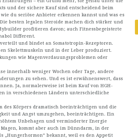
 Erfahrungen – ein Grund mehr, sie genau unter die
ts und der sichere Kauf sind entscheidend beim
, wie du seriöse Anbieter erkennen kannst und was es
. Die besten legalen Steroide machen dich stärker und
dybuilder profitieren davon; auch Fitnessbegeisterte
abol Different.
 verteilt und bindet an Somatotropin-Rezeptoren.
en Skelettmuskeln und in der Leber produziert.
irkungen wie Magenverdauungsproblemen oder
se innerhalb weniger Wochen oder Tage, andere
derungen zu sehen. Und es ist erwähnenswert, dass
önnen. Ja, normalerweise ist beim Kauf von HGH-
nnen in verschiedenen Ländern unterschiedliche
 des Körpers dramatisch beeinträchtigen und die
igkeit und Angst umzugehen, beeinträchtigen. Ein
rhöhtem Unbehagen und verminderter Energie
im Magen, kommt aber auch im Dünndarm, in der
als „Hungerhormon” bekannt, weil es den Appetit