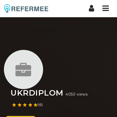
Nav
UKRDIPLOM
4050 views
(0)