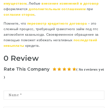
имуществом
. Любые
внесение изменений в договор
оформляются
дополнительным соглашением
при
согласии сторон
.
Помните‚ что
пересмотр кредитного договора
– это
сложный процесс‚ требующий грамотного
займ под птс
автомобиля казань
хода. Своевременное обращение за
помощью поможет избежать негативных
последствий
невыплаты
кредита.
0 Review
Rate This Company
( No reviews yet
)