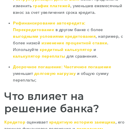
изменить
график платежей
‚ уменьшив ежемесячный
взнос за счет увеличения срока кредита.
Рефинансирование автокредита:
Перекредитование
в другом банке с более
выгодными условиями кредитования
‚ например‚ с
более низкой
изменение процентной ставки
.
Используйте
кредитный калькулятор
и
калькулятор переплаты
для сравнения.
Досрочное погашение:
Частичное погашение
уменьшит
долговую нагрузку
и общую сумму
переплаты;
Что влияет на
решение банка?
Кредитор
оценивает
кредитную историю
заемщика
‚ его
текущее финансовое положение и
ликвидность