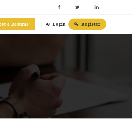
ost a Resume
Login
Register