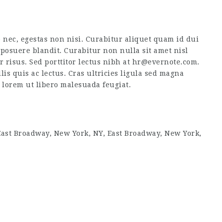
 nec, egestas non nisi. Curabitur aliquet quam id dui
posuere blandit. Curabitur non nulla sit amet nisl
or risus. Sed porttitor lectus nibh at hr@evernote.com.
is quis ac lectus. Cras ultricies ligula sed magna
s lorem ut libero malesuada feugiat.
East Broadway, New York, NY, East Broadway, New York,